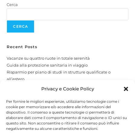
Cerca
CERCA
Recent Posts
Vacanze su quattro ruote in totale serenità
Guida alla protezione sanitaria in viaggio
Risparmio per piano di studi in strutture qualificate o
all’estero
La protezione per i tuoi amici a quattro zampe
Privacy e Cookie Policy
Copertura globale e attività economiche
Per fornire le migliori esperienze, utilizziamo tecnologie come i
cookie per memorizzare e/o accedere alle informazioni del
Recent Comments
dispositivo. Il consenso a queste tecnologie ci permetterà di
elaborare dati come il comportamento di navigazione o ID unici su
A WordPress Commenter
su
Attività stagionali
questo sito. Non acconsentire o ritirare il consenso può influire
negativamente su alcune caratteristiche e funzioni.