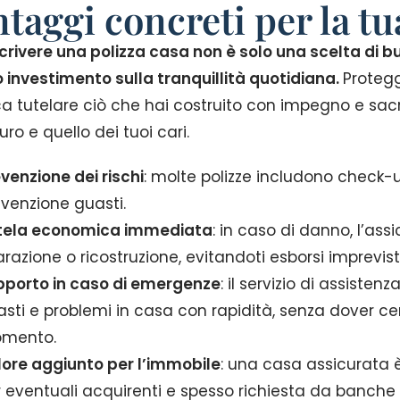
taggi concreti per la tu
crivere una polizza casa non è solo una scelta di b
o investimento sulla tranquillità quotidiana.
Protegg
ca tutelare ciò che hai costruito con impegno e sacri
uro e quello dei tuoi cari.
venzione dei rischi
: molte polizze includono check-up
venzione guasti.
tela economica immediata
: in caso di danno, l’ass
arazione o ricostruzione, evitandoti esborsi imprevist
pporto in caso di emergenze
: il servizio di assisten
sti e problemi in casa con rapidità, senza dover cer
mento.
lore aggiunto per l’immobile
: una casa assicurata è
 eventuali acquirenti e spesso richiesta da banche o 