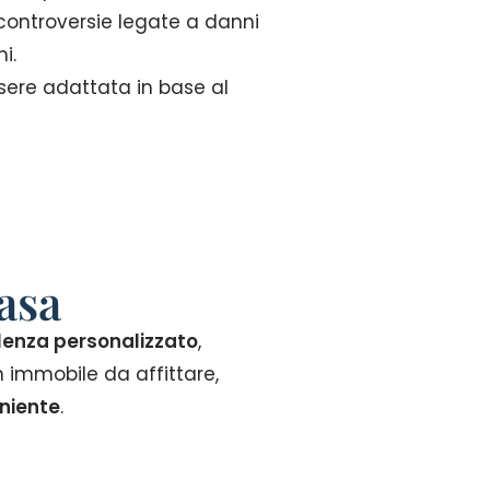
 controversie legate a danni
i.
sere adattata in base al
casa
ulenza personalizzato
,
n immobile da affittare,
niente
.