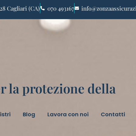
28 Cagliari (CA)
070 493167
info@zonzaassicurazi
r la protezione della
istri
Blog
Lavora con noi
Contatti