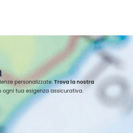
a
ulenze personalizzate.
Trova la nostra
 in ogni tua esigenza assicurativa.