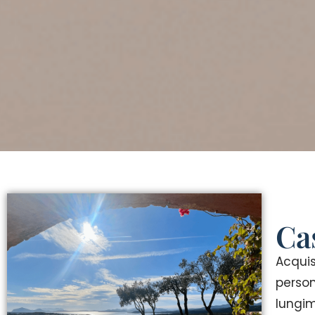
Ca
Acquis
person
lungim