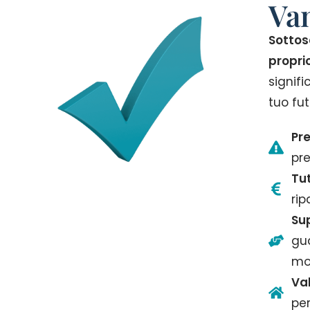
Van
Sottos
propri
signifi
tuo fut
Pre
pre
Tu
rip
Su
gua
mo
Va
per