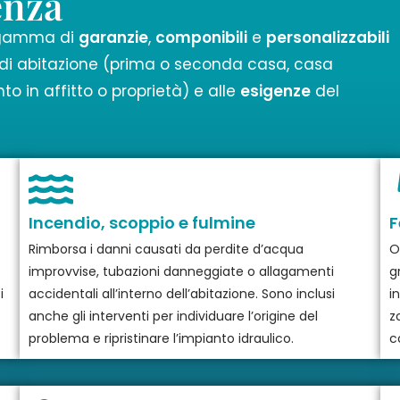
enza
 gamma di
garanzie
,
componibili
e
personalizzabili
a di abitazione (prima o seconda casa, casa
 in affitto o proprietà) e alle
esigenze
del
Incendio, scoppio e fulmine
F
Rimborsa i danni causati da perdite d’acqua
O
ò
improvvise, tubazioni danneggiate o allagamenti
g
i
accidentali all’interno dell’abitazione. Sono inclusi
i
anche gli interventi per individuare l’origine del
z
problema e ripristinare l’impianto idraulico.
c