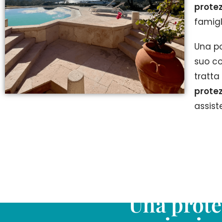
protez
famigl
Una po
suo co
tratta
protez
assist
Una prote