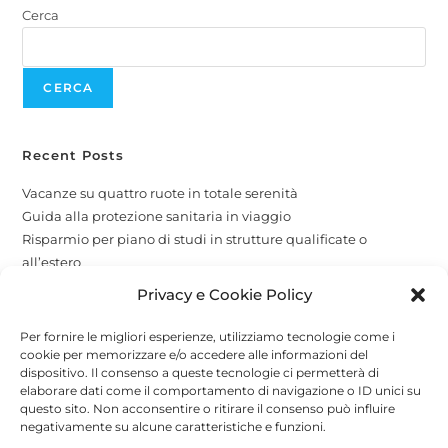
Cerca
CERCA
Recent Posts
Vacanze su quattro ruote in totale serenità
Guida alla protezione sanitaria in viaggio
Risparmio per piano di studi in strutture qualificate o
all’estero
La protezione per i tuoi amici a quattro zampe
Privacy e Cookie Policy
Copertura globale e attività economiche
Per fornire le migliori esperienze, utilizziamo tecnologie come i
cookie per memorizzare e/o accedere alle informazioni del
Recent Comments
dispositivo. Il consenso a queste tecnologie ci permetterà di
elaborare dati come il comportamento di navigazione o ID unici su
A WordPress Commenter
su
Attività stagionali
questo sito. Non acconsentire o ritirare il consenso può influire
negativamente su alcune caratteristiche e funzioni.