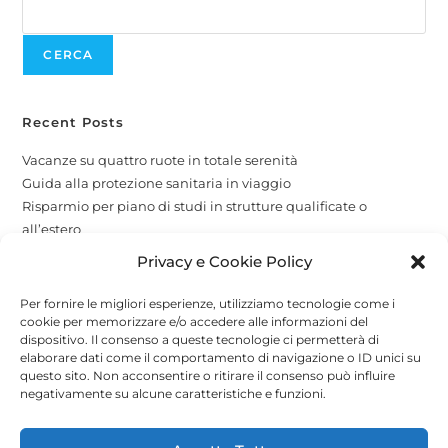
CERCA
Recent Posts
Vacanze su quattro ruote in totale serenità
Guida alla protezione sanitaria in viaggio
Risparmio per piano di studi in strutture qualificate o
all’estero
La protezione per i tuoi amici a quattro zampe
Privacy e Cookie Policy
Copertura globale e attività economiche
Per fornire le migliori esperienze, utilizziamo tecnologie come i
cookie per memorizzare e/o accedere alle informazioni del
Recent Comments
dispositivo. Il consenso a queste tecnologie ci permetterà di
elaborare dati come il comportamento di navigazione o ID unici su
A WordPress Commenter
su
Attività stagionali
questo sito. Non acconsentire o ritirare il consenso può influire
negativamente su alcune caratteristiche e funzioni.