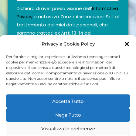
Dichiaro di aver preso visione dell’
Informativa
Privacy
e autorizzo Zonza Assicurazioni S.r.l. al
trattamento dei miei dati personali, che
saranno trattati ex Artt. 13-14 del
Regolamento (UE) n. 679/2016 (c.d. G.D.P.R.)
Privacy e Cookie Policy
sulla protezione dei dati personali, per le
finalità ivi indicate.
Per fornire le migliori esperienze, utilizziamo tecnologie come i
cookie per memorizzare e/o accedere alle informazioni del
Accetto
dispositivo. Il consenso a queste tecnologie ci permetterà di
elaborare dati come il comportamento di navigazione o ID unici su
INVIA
questo sito. Non acconsentire o ritirare il consenso può influire
negativamente su alcune caratteristiche e funzioni.
Accetta Tutto
Nega Tutto
©
zonzaassicurazioni.it
| Zonza Assicurazioni S.R.L. | Sede
legale: Via Verdi 27, 09128 Cagliari (CA) |
+39 070 493167
|
Visualizza le preferenze
P.IVA: 01852150927 |
Privacy e Cookie Policy
| Powered by