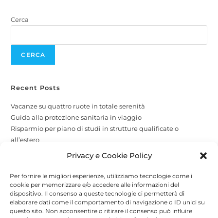
Cerca
CERCA
Recent Posts
Vacanze su quattro ruote in totale serenità
Guida alla protezione sanitaria in viaggio
Risparmio per piano di studi in strutture qualificate o
all’estero
La protezione per i tuoi amici a quattro zampe
Privacy e Cookie Policy
Copertura globale e attività economiche
Per fornire le migliori esperienze, utilizziamo tecnologie come i
cookie per memorizzare e/o accedere alle informazioni del
Recent Comments
dispositivo. Il consenso a queste tecnologie ci permetterà di
elaborare dati come il comportamento di navigazione o ID unici su
A WordPress Commenter
su
Attività stagionali
questo sito. Non acconsentire o ritirare il consenso può influire